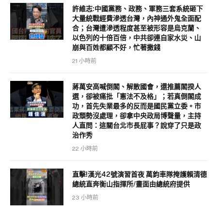
許維志:中國黨務、政務、軍務三套系統砸下
大量統戰經費滲透台灣，內神通外鬼全面配
合；台灣遭滲透程度甚至被形容是烏克蘭、
以色列的十倍百倍，中共卻連自家水災、山
崩與百姓都顧不好，忙著撒錢
21 小時前
蔣萬安高喊倒閣、解散國會，還推薦閣揆人
選，卻被痛批「憲法不及格」；若真倒閣成
功，首先失業最多的反而是國民黨立委。市
政頹勢沒處理，卻拿中央政局博聲量，主持
人直問：這關台北市長屁事？說穿了只是政
治作秀
22 小時前
直擊!漢光42號演習首夜 萬鈞車隊掩護賴清德
總統直奔衡山指揮所/畫面由總統府提供
23 小時前