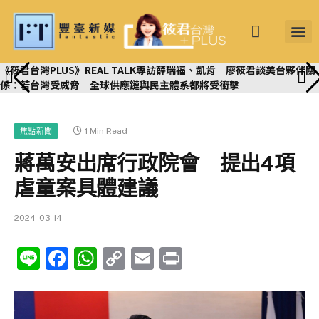
筱君台灣 PLU
焦點新聞
知微見豐
《筱君台灣PLUS》REAL TALK專訪薛瑞福、凱肯 廖筱君談美台夥伴關
係：若台灣受威脅 全球供應鏈與民主體系都將受衝擊
1 Min Read
焦點新聞
蔣萬安出席行政院會 提出4項
虐童案具體建議
2024-03-14
Line
Facebook
WhatsApp
Copy
Email
Print
Link