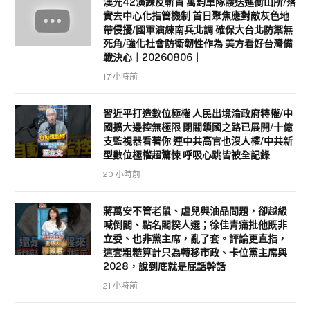
漢光42演練反斬首 萬鈞車隊護送進衡山所/落
實去中心化指管機制 首日聚焦應對敵灰色地
帶侵擾/國軍演練南兵北調 確保大台北防禦無
死角/強化社會防衛韌性作為 美方看好台灣備
戰決心｜20260806｜
17 小時前
習近平打造數位極權 人民出境淪政府特權/中
國擴大邊控無極限 閉關鎖國之路已展開/十億
支監視器看著你 連中共高官也沒人權/中共新
型數位極權超驚悚 呼吸心跳皆被全記錄
20 小時前
蔣萬安不管老鼠、虐兒與油品問題，卻越級
喊倒閣、點名閣揆人選；徐佳青痛批他既非
立委、也非黨主席，亂了套。評論更直指，
這套粗糙算計只為轉移市政、卡位黨主席與
2028，說到底就是屁話幹話
21 小時前