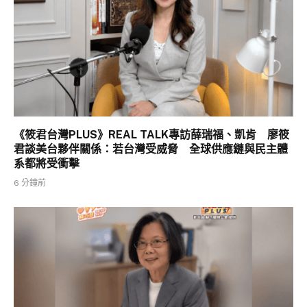
《筱君台灣PLUS》REAL TALK專訪薛瑞福、凱肯 廖筱
君談美台夥伴關係：若台灣受威脅 全球供應鏈與民主體
系都將受衝擊
6 分鐘前