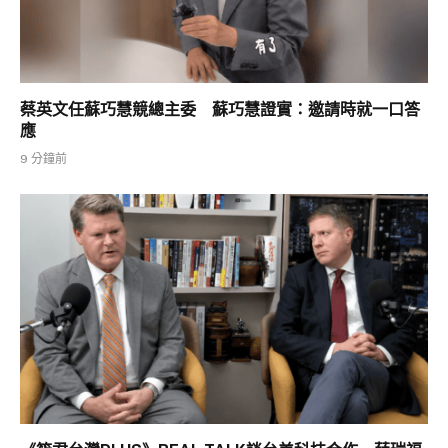
蔡英文任蘇巧慧競總主委 蘇巧慧證實：邀請時就一口答
應
9 分鐘前