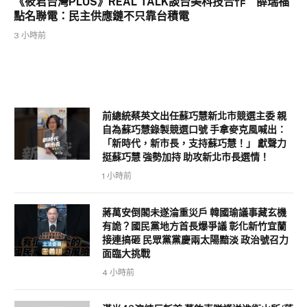
《筱君台灣PLUS》REAL TALK談台美科技合作 薛瑞福
點名聯電：民主供應鏈不只靠台積電
3 小時前
前總統蔡英文出任蘇巧慧新北市競選主委 親
自為蘇巧慧錄製競選口號 手拿麥克風喊出：
「新時代，新市長，支持蘇巧慧！」 獻聲力
挺蘇巧慧 強勢加持 助攻新北市長選情！
1 小時前
蔣萬安倒閣未遂淪重災戶 韓國瑜議事藏玄機
有詭？國民黨地方首長爆爭議 彰化新竹宜蘭
接連搞砸 民眾黨黨慶兩太陽黯淡 政治號召力
面臨大挑戰
4 小時前