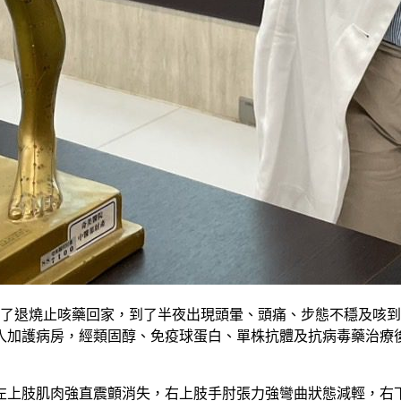
開了退燒止咳藥回家，到了半夜出現頭暈、頭痛、步態不穩及咳到
入加護病房，經類固醇、免疫球蛋白、單株抗體及抗病毒藥治療
左上肢肌肉強直震顫消失，右上肢手肘張力強彎曲狀態減輕，右