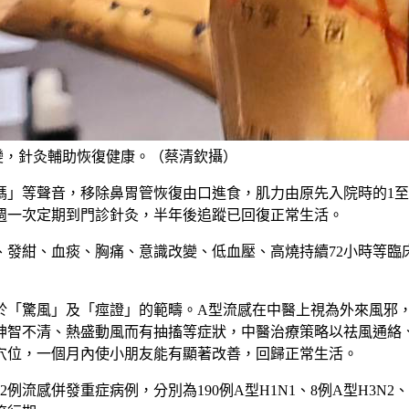
變，針灸輔助恢復健康。（蔡清欽攝）
」等聲音，移除鼻胃管恢復由口進食，肌力由原先入院時的1至
週一次定期到門診針灸，半年後追蹤已回復正常生活。
、發紺、血痰、胸痛、意識改變、低血壓、高燒持續72小時等臨
於「驚風」及「痙證」的範疇。A型流感在中醫上視為外來風邪
神智不清、熱盛動風而有抽搐等症狀，中醫治療策略以祛風通絡
穴位，一個月內使小朋友能有顯著改善，回歸正常生活。
02例流感併發重症病例，分別為190例A型H1N1、8例A型H3N