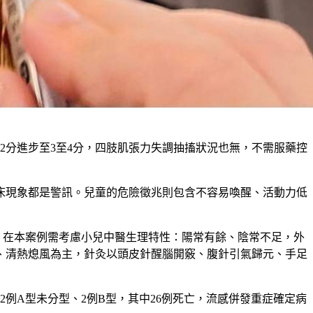
2分進步至3至4分，四肢肌張力失調抽搐狀況也無，不需服藥控
床現象都是警訊。兒童的危險徵兆則包含不容易喚醒、活動力低
，在本案例需考慮小兒中醫生理特性：陽常有餘、陰常不足，外
、清熱熄風為主，針灸以頭皮針醒腦開竅、腹針引氣歸元、手足
2、2例A型未分型、2例B型，其中26例死亡，流感併發重症確定病