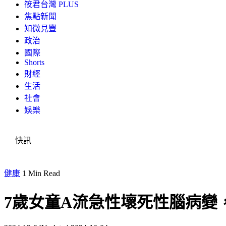
筱君台灣 PLUS
焦點新聞
知微見豐
政治
國際
Shorts
財經
生活
社會
娛樂
快訊
健康
1 Min Read
7歲女童A流急性壞死性腦病變