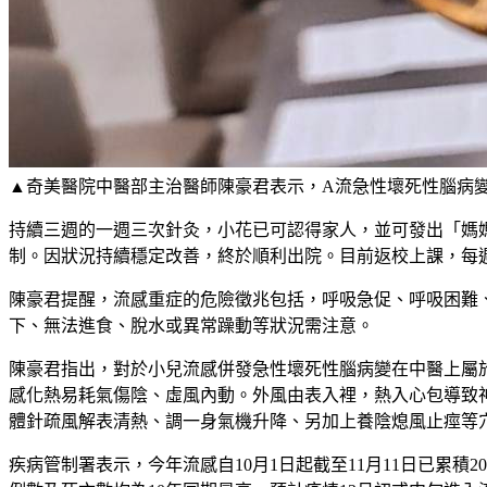
▲奇美醫院中醫部主治醫師陳豪君表示，A流急性壞死性腦病
持續三週的一週三次針灸，小花已可認得家人，並可發出「媽媽
制。因狀況持續穩定改善，終於順利出院。目前返校上課，每
陳豪君提醒，流感重症的危險徵兆包括，呼吸急促、呼吸困難
下、無法進食、脫水或異常躁動等狀況需注意。
陳豪君指出，對於小兒流感併發急性壞死性腦病變在中醫上屬
感化熱易耗氣傷陰、虛風內動。外風由表入裡，熱入心包導致
體針疏風解表清熱、調一身氣機升降、另加上養陰熄風止痙等
疾病管制署表示，今年流感自10月1日起截至11月11日已累積2