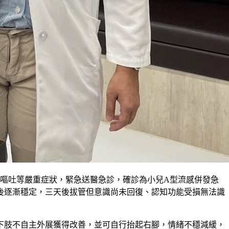
嘔吐等嚴重症狀，緊急送醫急診，確診為小兒A型流感併發急
後逐漸穩定，三天後拔管但意識尚未回復、認知功能受損無法識
下肢不自主外展獲得改善，並可自行抬起右腳，情緒不穩減緩，