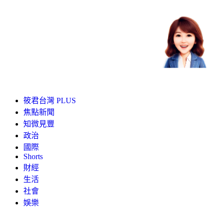
筱君台灣 PLUS
焦點新聞
知微見豐
政治
國際
Shorts
財經
生活
社會
娛樂