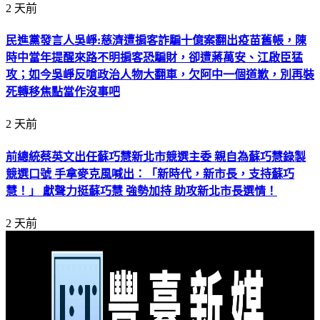
2 天前
民進黨發言人吳崢:慈濟遭掮客詐騙十億案翻出疫苗舊帳，陳
時中當年提醒來路不明掮客恐騙財，卻遭蔣萬安、江啟臣猛
攻；如今吳崢反嗆政治人物大翻車，欠阿中一個道歉，別再裝
死轉移焦點當作沒事吧
2 天前
前總統蔡英文出任蘇巧慧新北市競選主委 親自為蘇巧慧錄製
競選口號 手拿麥克風喊出：「新時代，新市長，支持蘇巧
慧！」 獻聲力挺蘇巧慧 強勢加持 助攻新北市長選情！
2 天前