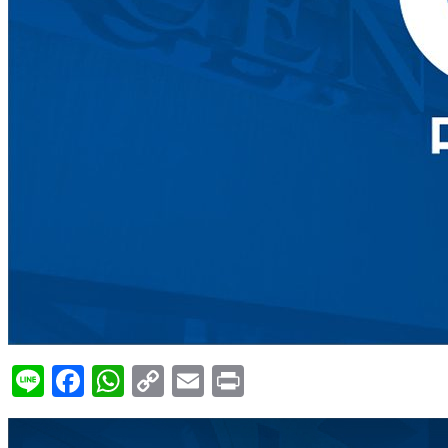
Line
Facebook
WhatsApp
Copy
Email
Print
Link