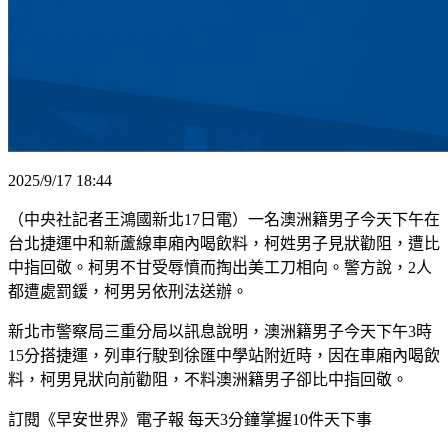
2025/9/17 18:44
（中央社記者王鴻國新北17日電）一名澳洲籍男子今天下午在
台北捷運中和新蘆線車廂內喝飲料，柯姓男子見狀勸阻，遭比
中指回敬。柯男不甘受辱憤而掏出美工刀相向。警方說，2人
都遭處罰鍰，柯男另依刑法送辦。
新北市警察局三重分局以訊息說明，澳洲籍男子今天下午3時
15分搭捷運，列車行駛到徐匯中學站附近時，因在車廂內喝飲
料，柯男見狀向前勸阻，不料澳洲籍男子卻比中指回敬。
訂閱《早安世界》電子報 每天3分鐘掌握10件天下事