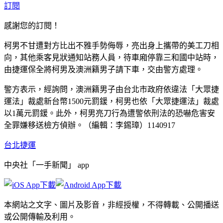
訂閱
感謝您的訂閱！
柯男不甘遭對方比出不雅手勢侮辱，亮出身上攜帶的美工刀相
向，其他乘客見狀通知站務人員，待車廂停靠三和國中站時，
由捷運保全將柯男及澳洲籍男子請下車，交由警方處理。
警方表示，經詢問，澳洲籍男子由台北市政府依違法「大眾捷
運法」裁處新台幣1500元罰鍰，柯男也依「大眾捷運法」裁處
以1萬元罰鍰。此外，柯男亮刀行為遭警依刑法的恐嚇危害安
全罪嫌移送檢方偵辦。（編輯：李錫璋）1140917
台北捷運
中央社「一手新聞」 app
本網站之文字、圖片及影音，非經授權，不得轉載、公開播送
或公開傳輸及利用。