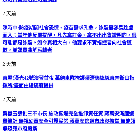
2 天前
陳時中:防疫期間社會恐慌、疫苗需求孔急，詐騙最容易趁虛
而入；當年他反覆提醒，凡先拿訂金、拿不出出貨證明的，很
可能都是詐騙。如今真相大白，他要求不實指控者向社會道
歉，並譴責曲解污衊者
2 天前
直擊!漢光42號演習首夜 萬鈞車隊掩護賴清德總統直奔衡山指
揮所/畫面由總統府提供
2 天前
吳崑玉狠批三不市長 施政擺爛完全推卸責任責 蔣萬安滿腦選
舉算計 無視幼童安全引爆民怨 蔣萬安逃避市政沒擔當 無能領
導恐讓市府癱瘓