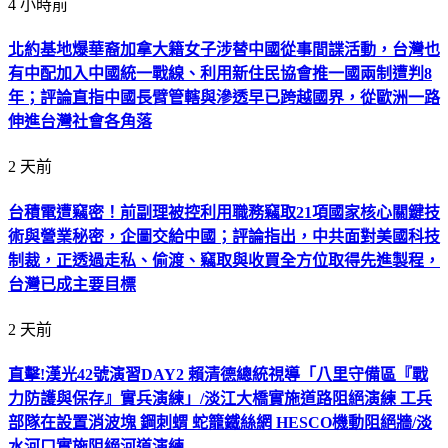
4 小時前
北約基地爆華裔加拿大籍女子涉替中國從事間諜活動，台灣也
有中配加入中國統一戰線、利用新住民協會推一國兩制遭判8
年；評論直指中國長臂管轄與滲透早已跨越國界，從歐洲一路
伸進台灣社會各角落
2 天前
台積電遭竊密！前副理被控利用職務竊取21項國家核心關鍵技
術與營業秘密，企圖交給中國；評論指出，中共面對美國科技
制裁，正透過走私、偷渡、竊取與收買全方位取得先進製程，
台灣已成主要目標
2 天前
直擊!漢光42號演習DAY2 賴清德總統視導「八里守備區『戰
力防護與保存』實兵演練」/淡江大橋實施道路阻絕演練 工兵
部隊在設置消波塊 鋼刺蝟 蛇籠鐵絲網 HESCO機動阻絕牆/淡
水河口實施阻絕河道演練