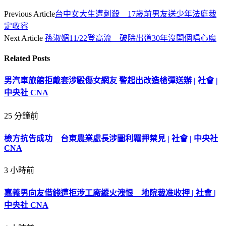
Previous Article
台中女大生遭刺殺 17歲前男友送少年法庭裁
定收容
Next Article
孫淑媚11/22登高流 破除出道30年沒開個唱心魔
Related
Posts
男汽車旅館拒戴套涉毆傷女網友 警起出改造槍彈送辦 | 社會 |
中央社 CNA
25 分鐘前
檢方抗告成功 台東農業處長涉圖利羈押禁見 | 社會 | 中央社
CNA
3 小時前
嘉義男向友借錢遭拒涉工廠縱火洩恨 地院裁准收押 | 社會 |
中央社 CNA