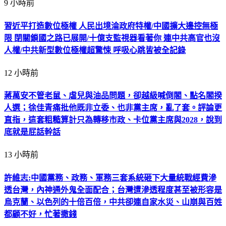
9 小時前
習近平打造數位極權 人民出境淪政府特權/中國擴大邊控無極
限 閉關鎖國之路已展開/十億支監視器看著你 連中共高官也沒
人權/中共新型數位極權超驚悚 呼吸心跳皆被全記錄
12 小時前
蔣萬安不管老鼠、虐兒與油品問題，卻越級喊倒閣、點名閣揆
人選；徐佳青痛批他既非立委、也非黨主席，亂了套。評論更
直指，這套粗糙算計只為轉移市政、卡位黨主席與2028，說到
底就是屁話幹話
13 小時前
許維志:中國黨務、政務、軍務三套系統砸下大量統戰經費滲
透台灣，內神通外鬼全面配合；台灣遭滲透程度甚至被形容是
烏克蘭、以色列的十倍百倍，中共卻連自家水災、山崩與百姓
都顧不好，忙著撒錢