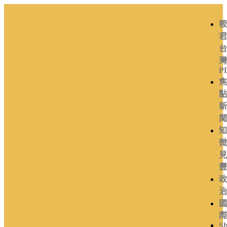
筱
君
台
灣
P
焦
點
新
聞
知
微
見
豐
政
治
國
際
Sh