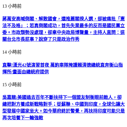
13 小時前
蔣萬安高喊倒閣、解散國會，還推薦閣揆人選，卻被痛批「憲
法不及格」；若真倒閣成功，首先失業最多的反而是國民黨立
委。市政頹勢沒處理，卻拿中央政局博聲量，主持人直問：這
關台北市長屁事？說穿了只是政治作秀
14 小時前
直擊!漢光42號演習首夜 萬鈞車隊掩護賴清德總統直奔衡山指
揮所/畫面由總統府提供
15 小時前
吳嘉龍:美國過去百年不斷扶持下一個盟友制衡眼前敵人，卻
總把對方養成新戰略對手；從蘇聯、中國到印度，全球化讓大
型發展中國家坐大。如今華府終於警覺，再扶持印度可能只是
再次培養下一輪強敵