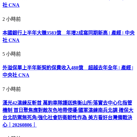
社 CNA
2 小時前
本國銀行上半年大賺3583億 年增2成寫同期新高 | 產經 | 中央
社 CNA
5 小時前
外溢保單上半年新契約保費收入488億 超越去年全年 | 產經 |
中央社 CNA
7 小時前
漢光42演練反斬首 萬鈞車隊護送進衡山所/落實去中心化指管
機制 首日聚焦應對敵灰色地帶侵擾/國軍演練南兵北調 確保大
台北防禦無死角/強化社會防衛韌性作為 美方看好台灣備戰決
心｜20260806｜