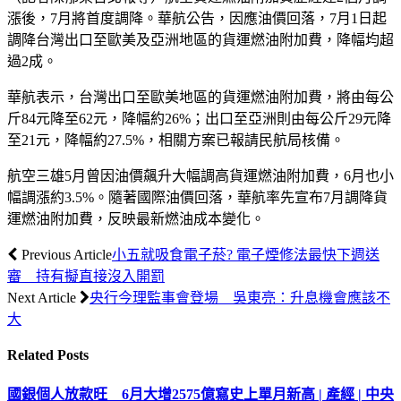
漲後，7月將首度調降。華航公告，因應油價回落，7月1日起
調降台灣出口至歐美及亞洲地區的貨運燃油附加費，降幅均超
過2成。
華航表示，台灣出口至歐美地區的貨運燃油附加費，將由每公
斤84元降至62元，降幅約26%；出口至亞洲則由每公斤29元降
至21元，降幅約27.5%，相關方案已報請民航局核備。
航空三雄5月曾因油價飆升大幅調高貨運燃油附加費，6月也小
幅調漲約3.5%。隨著國際油價回落，華航率先宣布7月調降貨
運燃油附加費，反映最新燃油成本變化。
Previous Article
小五就吸食電子菸? 電子煙修法最快下週送
審 持有擬直接沒入開罰
Next Article
央行今理監事會登場 吳東亮：升息機會應該不
大
Related
Posts
國銀個人放款旺 6月大增2575億寫史上單月新高 | 產經 | 中央