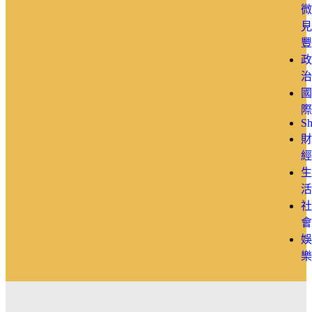
微
見
豐
政
治
國
際
Sh
財
經
生
活
社
會
娛
樂