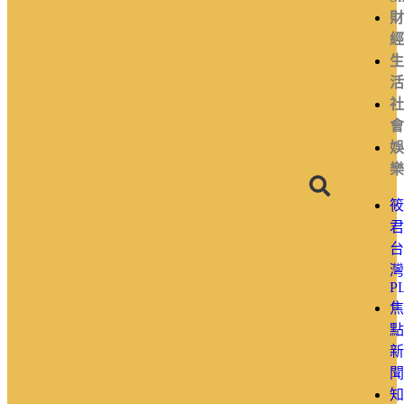
財
經
生
活
社
會
娛
樂
筱
君
台
灣
P
焦
點
新
聞
知