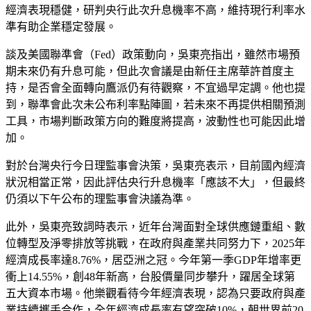
經濟表現穩健，研判央行此次升息機率不高，維持現行利率水
準有助企業穩定發展。
談及美國聯準會（Fed）政策動向，吳東亮指出，雖然市場預
期未來仍有升息可能，但此次會議是由新任主席華許首度主
持，是否會全面轉向鷹派仍有待觀察，不宜過早定調。他也提
到，聯準會此次未公布利率點陣圖，若未來不再提供相關預測
工具，市場判斷政策方向的難度將提高，波動性也可能因此增
加。
對於台灣央行今日理監事會決策，吳東亮表示，目前國內經濟
狀況相當正常，因此評估央行升息機率「應該不大」，但最終
仍須以下午公布的理監事會決議為準。
此外，吳東亮致詞時表示，近年台灣面對全球供應鏈重組、數
位轉型及淨零排放等挑戰，在政府與產業共同努力下，2025年
經濟成長率達8.76%，居亞洲之冠。今年第一季GDP年增率更
衝上14.55%，創48年新高，台股價量同步攀升，躍居全球第
五大資本市場。他樂觀看待今年經濟表現，認為只要政府與產
業持續攜手合作，全年經濟成長率有望突破10%，朝世界前20