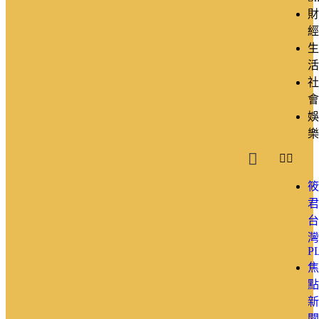
財
經
生
活
社
會
娛
樂
筱
君
台
灣
P
焦
點
新
聞