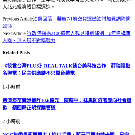
大兆元經濟體目標邁進。
Previous Article
油價回落 華航7/1航空貨運燃油附加費調降逾
20％
Next Article
行政院通過2100億無人載具特別條例 6年建構無
人機、無人艇不對稱戰力
Related
Posts
《筱君台灣PLUS》REAL TALK談台美科技合作 薛瑞福點
名聯電：民主供應鏈不只靠台積電
1 小時前
慈濟疫苗案涉遭詐10.6億元 陳時中：抹黑防疫者應向社會道
歉 籲回歸正規採購管道
2 小時前
NCC無委員衝擊擴大！進口手機、藍牙耳機申請卡關 已完