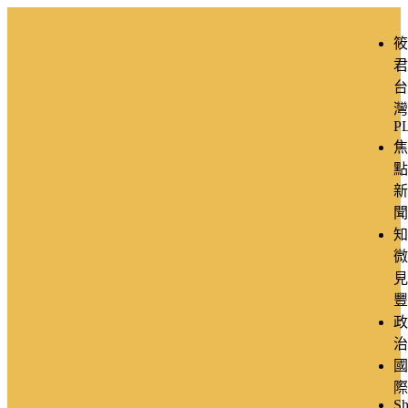
筱
君
台
灣
P
焦
點
新
聞
知
微
見
豐
政
治
國
際
Sh