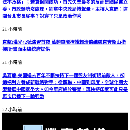
法不及格」；若真倒閣成功，首先失業最多的反而是國民黨立
委。市政頹勢沒處理，卻拿中央政局博聲量，主持人直問：這
關台北市長屁事？說穿了只是政治作秀
21 小時前
直擊!漢光42號演習首夜 萬鈞車隊掩護賴清德總統直奔衡山指
揮所/畫面由總統府提供
21 小時前
吳嘉龍:美國過去百年不斷扶持下一個盟友制衡眼前敵人，卻
總把對方養成新戰略對手；從蘇聯、中國到印度，全球化讓大
型發展中國家坐大。如今華府終於警覺，再扶持印度可能只是
再次培養下一輪強敵
22 小時前