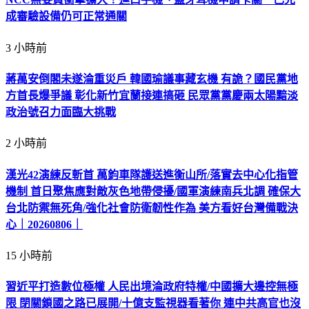
成審驗設備仍可正常通關
3 小時前
蔣萬安倒閣未遂淪重災戶 韓國瑜議事藏玄機 有詭？國民黨地
方首長爆爭議 彰化新竹宜蘭接連搞砸 民眾黨黨慶兩太陽黯淡
政治號召力面臨大挑戰
2 小時前
漢光42演練反斬首 萬鈞車隊護送進衡山所/落實去中心化指管
機制 首日聚焦應對敵灰色地帶侵擾/國軍演練南兵北調 確保大
台北防禦無死角/強化社會防衛韌性作為 美方看好台灣備戰決
心｜20260806｜
15 小時前
習近平打造數位極權 人民出境淪政府特權/中國擴大邊控無極
限 閉關鎖國之路已展開/十億支監視器看著你 連中共高官也沒