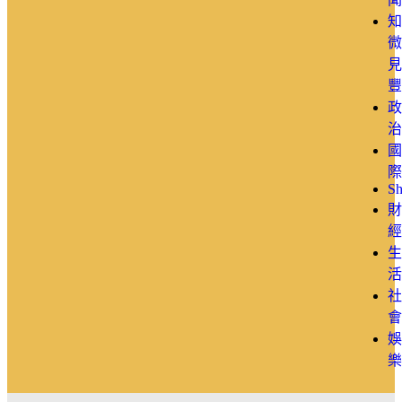
知
微
見
豐
政
治
國
際
Sh
財
經
生
活
社
會
娛
樂