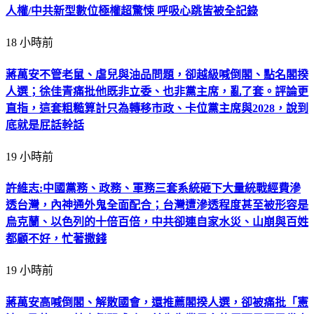
人權/中共新型數位極權超驚悚 呼吸心跳皆被全記錄
18 小時前
蔣萬安不管老鼠、虐兒與油品問題，卻越級喊倒閣、點名閣揆
人選；徐佳青痛批他既非立委、也非黨主席，亂了套。評論更
直指，這套粗糙算計只為轉移市政、卡位黨主席與2028，說到
底就是屁話幹話
19 小時前
許維志:中國黨務、政務、軍務三套系統砸下大量統戰經費滲
透台灣，內神通外鬼全面配合；台灣遭滲透程度甚至被形容是
烏克蘭、以色列的十倍百倍，中共卻連自家水災、山崩與百姓
都顧不好，忙著撒錢
19 小時前
蔣萬安高喊倒閣、解散國會，還推薦閣揆人選，卻被痛批「憲