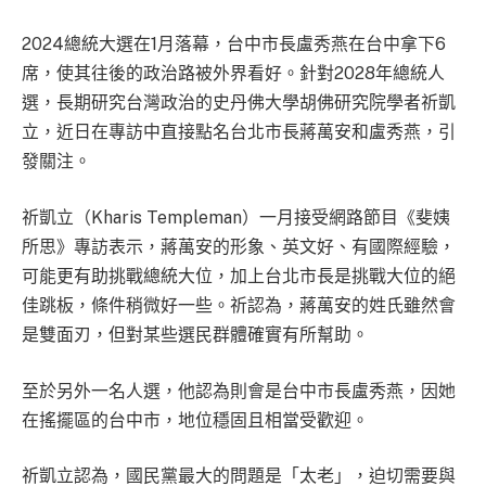
2024總統大選在1月落幕，台中市長盧秀燕在台中拿下6
席，使其往後的政治路被外界看好。針對2028年總統人
選，長期研究台灣政治的史丹佛大學胡佛研究院學者祈凱
立，近日在專訪中直接點名台北市長蔣萬安和盧秀燕，引
發關注。
祈凱立（Kharis Templeman）一月接受網路節目《斐姨
所思》專訪表示，蔣萬安的形象、英文好、有國際經驗，
可能更有助挑戰總統大位，加上台北市長是挑戰大位的絕
佳跳板，條件稍微好一些。祈認為，蔣萬安的姓氏雖然會
是雙面刃，但對某些選民群體確實有所幫助。
至於另外一名人選，他認為則會是台中市長盧秀燕，因她
在搖擺區的台中市，地位穩固且相當受歡迎。
祈凱立認為，國民黨最大的問題是「太老」，迫切需要與