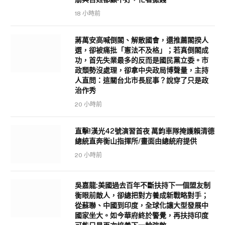
18 小時前
蔣萬安高喊倒閣、解散國會，還推薦閣揆人
選，卻被痛批「憲法不及格」；若真倒閣成
功，首先失業最多的反而是國民黨立委。市
政頹勢沒處理，卻拿中央政局博聲量，主持
人直問：這關台北市長屁事？說穿了只是政
治作秀
20 小時前
直擊!漢光42號演習首夜 萬鈞車隊掩護賴清德
總統直奔衡山指揮所/畫面由總統府提供
20 小時前
吳嘉龍:美國過去百年不斷扶持下一個盟友制
衡眼前敵人，卻總把對方養成新戰略對手；
從蘇聯、中國到印度，全球化讓大型發展中
國家坐大。如今華府終於警覺，再扶持印度