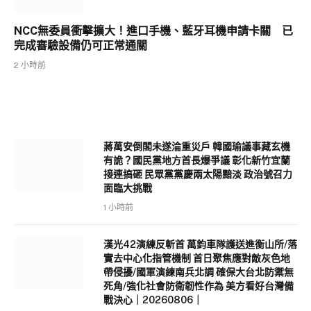
NCC無委員衝擊擴大！進口手機、藍牙耳機申請卡關 已
完成審驗設備仍可正常通關
2 小時前
蔣萬安倒閣未遂淪重災戶 韓國瑜議事藏玄機
有詭？國民黨地方首長爆爭議 彰化新竹宜蘭
接連搞砸 民眾黨黨慶兩太陽黯淡 政治號召力
面臨大挑戰
1 小時前
漢光42演練反斬首 萬鈞車隊護送進衡山所/落
實去中心化指管機制 首日聚焦應對敵灰色地
帶侵擾/國軍演練南兵北調 確保大台北防禦無
死角/強化社會防衛韌性作為 美方看好台灣備
戰決心｜20260806｜