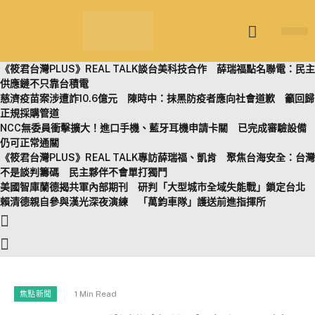
筱君台灣 PL
焦點新聞
知微見豐
《筱君台灣PLUS》REAL TALK談台美科技合作 薛瑞福點名聯電：民主
供應鏈不只靠台積電
慈濟疫苗案涉遭詐10.6億元 陳時中：抹黑防疫者應向社會道歉 籲回歸
正規採購管道
NCC無委員衝擊擴大！進口手機、藍牙耳機申請卡關 已完成審驗設備
仍可正常通關
《筱君台灣PLUS》REAL TALK專訪薛瑞福、凱肯 聚焦台海安全：台灣
不是談判籌碼 民主夥伴不會單打獨鬥
美國智庫蘭德揭共軍內部期刊 研判「大型城市全域失能戰」鎖定台北
賴清德親自參與漢光深夜演練 「萬鈞車隊」護送前進指揮所
1 Min Read
焦點新聞