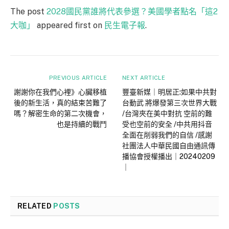
The post
2028國民黨誰將代表參選？美國學者點名「這2
大咖」
appeared first on
民生電子報
.
PREVIOUS ARTICLE
NEXT ARTICLE
謝謝你在我們心裡》心臟移植
豐臺新媒｜明居正:如果中共對
後的新生活，真的結束苦難了
台動武 將爆發第三次世界大戰
嗎？解密生命的第二次機會，
/台灣夾在美中對抗 空前的難
也是持續的戰鬥
受也空前的安全 /中共用抖音
全面在削弱我們的自信 /感謝
社團法人中華民國自由通訊傳
播協會授權播出｜20240209
｜
RELATED
POSTS