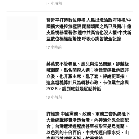
14 小時前
習近平打造數位極權 人民出境淪政府特權/中
國擴大邊控無極限 閉關鎖國之路已展開/十億
支監視器看著你 連中共高官也沒人權/中共新
型數位極權超驚悚 呼吸心跳皆被全記錄
17 小時前
蔣萬安不管老鼠、虐兒與油品問題，卻越級
喊倒閣、點名閣揆人選；徐佳青痛批他既非
立委、也非黨主席，亂了套。評論更直指，
這套粗糙算計只為轉移市政、卡位黨主席與
2028，說到底就是屁話幹話
18 小時前
許維志:中國黨務、政務、軍務三套系統砸下
大量統戰經費滲透台灣，內神通外鬼全面配
合；台灣遭滲透程度甚至被形容是烏克蘭、
以色列的十倍百倍，中共卻連自家水災、山
崩與百姓都顧不好，忙著撒錢