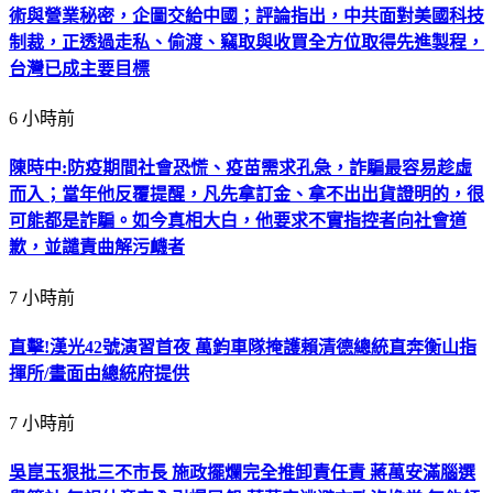
術與營業秘密，企圖交給中國；評論指出，中共面對美國科技
制裁，正透過走私、偷渡、竊取與收買全方位取得先進製程，
台灣已成主要目標
6 小時前
陳時中:防疫期間社會恐慌、疫苗需求孔急，詐騙最容易趁虛
而入；當年他反覆提醒，凡先拿訂金、拿不出出貨證明的，很
可能都是詐騙。如今真相大白，他要求不實指控者向社會道
歉，並譴責曲解污衊者
7 小時前
直擊!漢光42號演習首夜 萬鈞車隊掩護賴清德總統直奔衡山指
揮所/畫面由總統府提供
7 小時前
吳崑玉狠批三不市長 施政擺爛完全推卸責任責 蔣萬安滿腦選