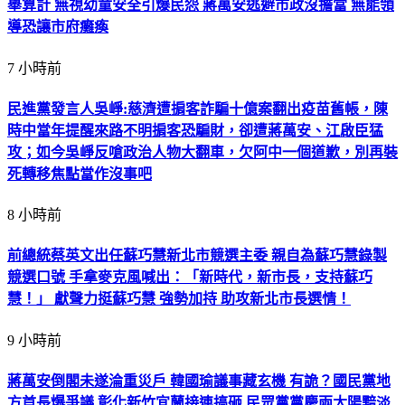
舉算計 無視幼童安全引爆民怨 蔣萬安逃避市政沒擔當 無能領
導恐讓市府癱瘓
7 小時前
民進黨發言人吳崢:慈濟遭掮客詐騙十億案翻出疫苗舊帳，陳
時中當年提醒來路不明掮客恐騙財，卻遭蔣萬安、江啟臣猛
攻；如今吳崢反嗆政治人物大翻車，欠阿中一個道歉，別再裝
死轉移焦點當作沒事吧
8 小時前
前總統蔡英文出任蘇巧慧新北市競選主委 親自為蘇巧慧錄製
競選口號 手拿麥克風喊出：「新時代，新市長，支持蘇巧
慧！」 獻聲力挺蘇巧慧 強勢加持 助攻新北市長選情！
9 小時前
蔣萬安倒閣未遂淪重災戶 韓國瑜議事藏玄機 有詭？國民黨地
方首長爆爭議 彰化新竹宜蘭接連搞砸 民眾黨黨慶兩太陽黯淡