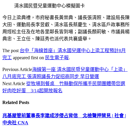
清水國民暨兒童運動中心模擬圖卡
今日上梁典禮，市府秘書長黃崇典、議長張清照、建設局長陳
大田、運動局長李昱叡、清水區長蔡慶生、清水區戶政事務所
周烴松主任及在地各里鄰長皆到場；副議長顏莉敏、市議員楊
典忠、王立任、陳廷秀也派代表共襄盛舉。
The post
台中「海線首座」清水國兒運中心上梁工程預計8月
完工
appeared first on
民生電子報
.
Previous Article
海線第一座 清水國民暨兒童運動中心「上梁」
八月底完工 張清照議長力促招商同步 早日營運
Next Article
從牧場到餐桌 竹縣動保所攜手民間團體帶您選
好肉吃好蛋 3/14起開放報名
Related
Posts
兆基屋管前董事長李建成涉侵占背信 北檢聲押禁見 | 社會 |
中央社 CNA