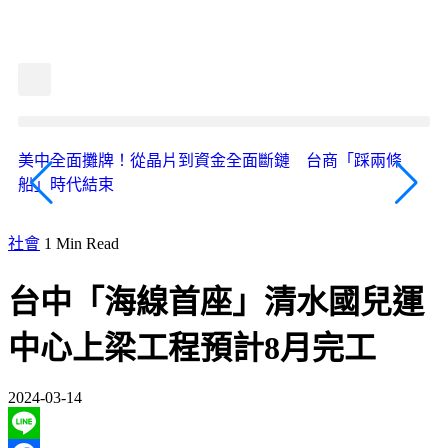
美中全面攤牌！從晶片到資金全面斷鏈 台商「踩兩條
《
船」時代結束
君
化
社會
1 Min Read
台中「海線首座」清水國兒運
中心上梁工程預計8月完工
2024-03-14