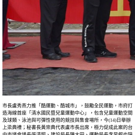
市長盧秀燕力推「酷運動、酷城市」，鼓勵全民運動，市府打
造海線首座「清水國民暨兒童運動中心」，包含兒童運動空間
及球類、泳池與可彈性使用的競技與集會場所，今(14)日舉辦
上梁典禮；秘書長黃崇典代表盧市長出席，極力促成此案的台
中市議會議長張清照、建設局長陳大田、運動局長李昱叡也陪