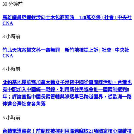
30 分鐘前
高雄議員范織欽涉向土木包商索賄 120萬交保 | 社會 | 中央社
CNA
3 小時前
竹北天坑案楊文科一審無罪 新竹地檢提上訴 | 社會 | 中央社
CNA
4 小時前
北約基地爆華裔加拿大籍女子涉替中國從事間諜活動，台灣也
有中配加入中國統一戰線、利用新住民協會推一國兩制遭判8
年；評論直指中國長臂管轄與滲透早已跨越國界，從歐洲一路
伸進台灣社會各角落
5 小時前
台積電遭竊密！前副理被控利用職務竊取21項國家核心關鍵技