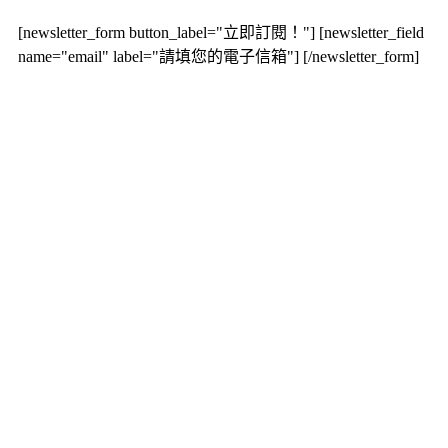
[newsletter_form button_label="立即訂閱！"] [newsletter_field
name="email" label="請填您的電子信箱"] [/newsletter_form]