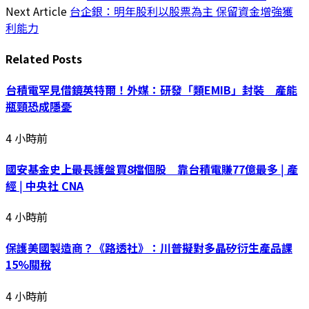
Next Article
台企銀：明年股利以股票為主 保留資金增強獲
利能力
Related
Posts
台積電罕見借鏡英特爾！外媒：研發「類EMIB」封裝 產能
瓶頸恐成隱憂
4 小時前
國安基金史上最長護盤買8檔個股 靠台積電賺77億最多 | 產
經 | 中央社 CNA
4 小時前
保護美國製造商？《路透社》：川普擬對多晶矽衍生產品課
15%關稅
4 小時前