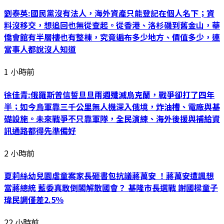
劉泰英:國民黨沒有法人，海外資產只能登記在個人名下；資
料沒移交，想追回也無從查起。從香港、洛杉磯到舊金山，華
僑會館有半層樓也有整棟，究竟遍布多少地方、價值多少，連
當事人都說沒人知道
1 小時前
徐佳青:俄羅斯曾信誓旦旦兩週殲滅烏克蘭，戰爭卻打了四年
半；如今烏軍靠三千公里無人機深入俄境，炸油槽、電廠與基
礎設施。未來戰爭不只靠軍隊，全民演練、海外後援與補給資
訊通路都得先準備好
2 小時前
夏莉絲幼兒園虐童案家長砸書包抗議蔣萬安 ！蔣萬安遭諷想
當蔣總統 藍委真敢倒閣解散國會？ 基隆市長選戰 謝國樑童子
瑋民調僅差2.5％
22 小時前