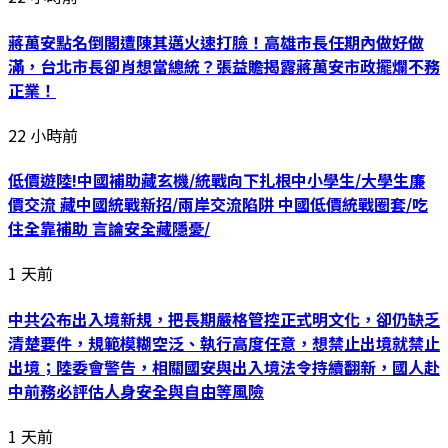
蔣萬安點名倒閣遭陳其邁火速打臉！高雄市長任期內做好做
滿，台北市長卻肖想當總統？張益贍揭露蔣萬安市政擺爛不務
正業！
22 小時前
低價遊陸!中國補助藏玄機/統戰向下扎根中小學生/大學生廉
價交流 藏中國統戰新招/兩岸交流陷阱 中國低價統戰圈套/吃
住全靠補助 言論安全藏隱憂/
1 天前
中共公布出入境新規，把長期嚴格管控正式明文化，卻仍缺乏
清楚要件，規範模糊空泛、執行高度任意，想禁止出境就禁止
出境；陸委會警告，相關國安與出入境法令持續翻新，國人赴
中前務必評估人身安全與自由等風險
1 天前