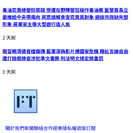
毒油究責綠營防禦弱 慘遭在野陣營狂操作毒油案 藍營首長立
委推給中央帶風向 民眾誤解食安究責真對象 避談市政缺失塑
形象 蔣萬安主導大型遊行造人氣
2 天前
假冒賴清德音檔瘋傳 藍軍深偽影片爆國安危機 瞎扯言論自由
遭打臉假錄音涉犯準文書罪 刑法明文規定將重罰
3 天前
關於我們
新聞聯絡
合作提案
隱私權政策
訂閱