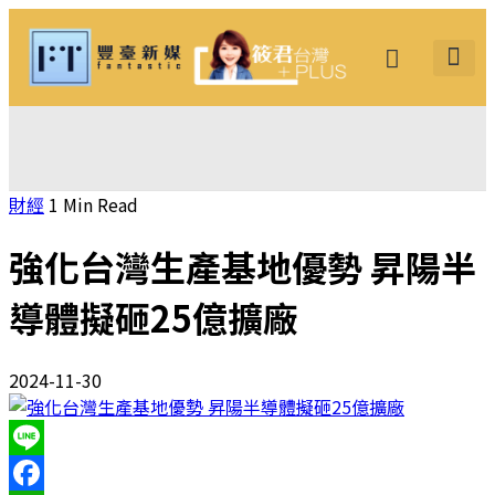
筱君台灣 PLUS
焦點新聞
知微見豐
財經
1 Min Read
強化台灣生產基地優勢 昇陽半
導體擬砸25億擴廠
2024-11-30
Line