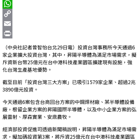
Facebook
WhatsApp
Copy
Link
Email
Print
（中央社記者曾智怡台北29日電）投資台灣事務所今天通過6
家企業擴大投資台灣，其中，昇陽半導體為滿足市場需求，擬
斥資新台幣25億元在台中港科技產業園區擴建現有設施，強
化台灣生產基地優勢。
截至目前「投資台灣三大方案」已吸引1579家企業、超過2兆
3890億元投資。
今天通過6案包含台商回台方案的中鋼焊材廠、某半導體設備
廠，根留企業方案的昇陽國際半導體，以及中小企業方案的弘
展雷射、厚森實業、安鼎農牧。
經濟部投資促進司透過新聞稿說明，昇陽半導體為滿足市場需
求，擬加碼投資第3案，將斥資25億元在台中港科技產業園區