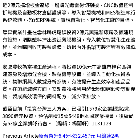
近2億元擴增板金產線，增購光纖雷射切割機、CNC數值控制
折彎機及自動板材倉儲設備等，導入智慧機械和MES製造執行
系統軟體，搭配ERP系統，實現自動化、智慧化工廠的目標。
厚森實業計畫在雲林縣虎尾鎮投資2億元興建新廠房及擴建現
有設施，增購塑料擠出流延薄膜機組，導入數位智慧化生產流
程，並添購回收再製粒設備，透過內外循環再製流程有效降低
成本。
安鼎農牧為掌控生產過程，將投資10億元在高雄市梓官區興
建廠房及增添混合機、製粒機等設備，並導入自動化技術系
統、物聯網與大數據分析系統，有效提升生產效率和產品品
質。在節能減碳方面，安鼎農牧將利用酵母粉和蚵殼粉等副產
物，製成高效環保的飼料配方，減少碳排放。
截至目前「投資台灣三大方案」已吸引1579家企業超過2兆
3890億元投資，預估創造15萬5448個本國就業機會，後續尚
有53家企業排隊待審。（編輯：楊蘭軒）1131129
Previous Article
新台幣升6.4分收32.457元 月線連2黑