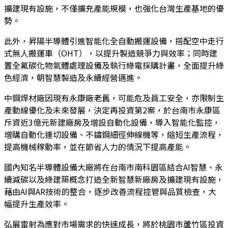
擴建現有設施，不僅擴充產能規模，也強化台灣生產基地的優
勢。
此外，昇陽半導體引進智能化全自動搬運設備，搭配空中走行
式無人搬運車（OHT），以提升製造競爭力與效率；同時建
置全氟碳化物氣體處理設備及執行綠電採購計畫，全面提升綠
色經濟，朝智慧製造及永續經營邁進。
中鋼焊材廠因現有永康廠老舊，可能危及員工安全，亦限制生
產動線優化及未來發展，決定再投資第2案，於台南市永康區
斥資近3億元新建廠房及增設自動化設備，導入智能化監控，
增購自動化連切設備、不鏽鋼細徑伸線機等，縮短生產流程，
提高機械稼動率，並在節省人力的情況下提高產能。
國內知名半導體設備大廠將在台南市南科園區結合AI智慧、永
續減碳以及綠建築概念打造全新智慧新廠房及擴建現有設施，
藉由AI與AR技術的整合，逐步改善流程控管與品質檢查，大
幅提升生產效率。
弘展雷射為應對市場需求的快速成長，將於桃園市蘆竹區投資